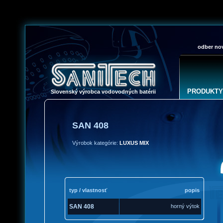
odber nov
PRODUKTY
Slovenský výrobca vodovodných batérii
SAN 408
Výrobok kategórie:
LUXUS MIX
typ / vlastnosť
popis
SAN 408
horný výtok