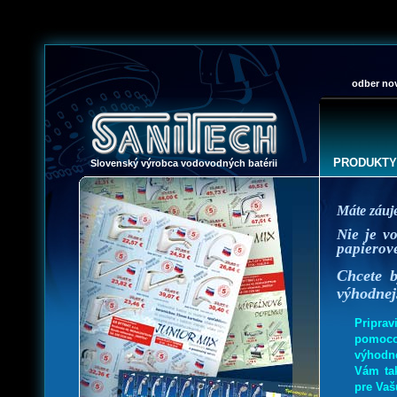
odber nov
PRODUKTY
Slovenský výrobca vodovodných batérii
Máte záuj
Nie je v
papierové
Chcete 
výhodnej
Pripra
pomoco
výhodné
Vám ta
pre Vaš