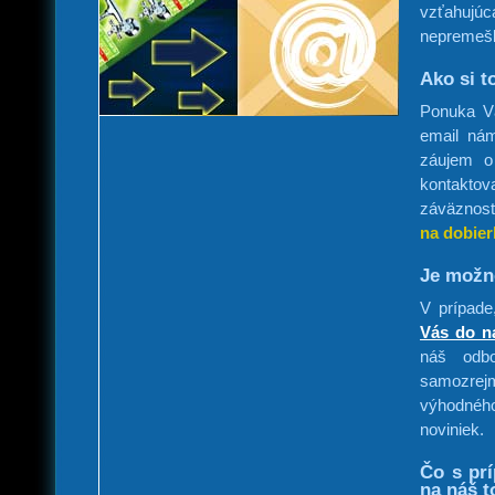
vzťahujú
nepremeška
Ako si t
Ponuka V
email ná
záujem o
kontakto
záväznosť
na dobier
Je možno
V prípade
Vás do na
náš odbo
samozre
výhodnéh
noviniek.
Čo s pr
na náš t