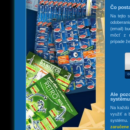
Čo posta
Na tejto 
odoberan
(email) b
môcť z n
prípade že
O
Ale poz
systému
Na každú 
využiť a 
systému.
zaručene