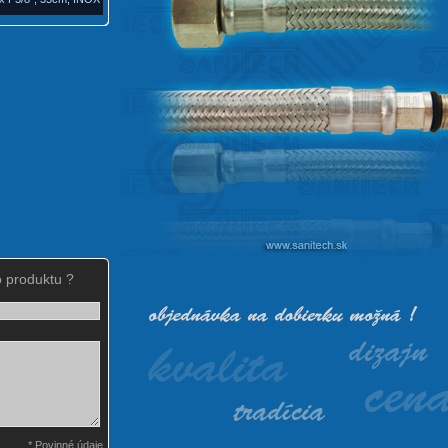
 produktu ?
* Povinné údaje