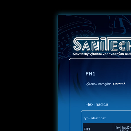
Slovenský výrobca vodovodných baté
FH1
Výrobok kategórie:
Ostatné
Flexi hadica
typ / vlastnosť
flexi hadič
FH1
M10x1 