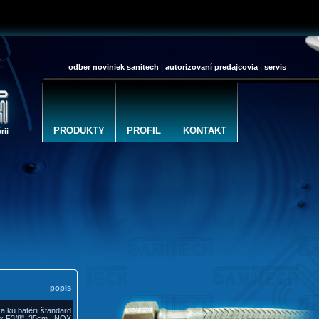
|
|
odber noviniek sanitech
autorizovaní predajcovia
servis
PRODUKTY
PROFIL
KONTAKT
rii
popis
ka ku batérii štandard
x F3/8", 35cm, INOX